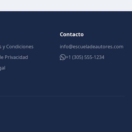
Contacto
 y Condiciones
info@escueladeautores.com
 de Privacidad
+1 (305) 555-1234
gal