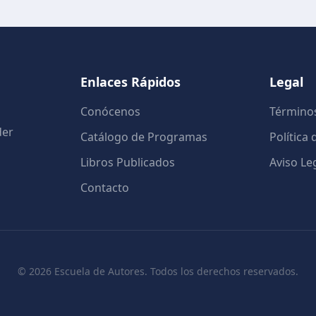
Enlaces Rápidos
Legal
Conócenos
Términos
der
Catálogo de Programas
Política
Libros Publicados
Aviso Le
Contacto
©
2026
Escuela de Autores. Todos los derechos reservados.