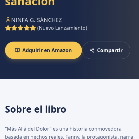
sanación
NINFA G. SÁNCHEZ
(Nuevo Lanzamiento)
Adquirir en Amazon
Compartir
Sobre el libro
“Más Allá del Dolor” es una historia conmovedora
basada en hechos reales. Fanny, la protagonista, narra