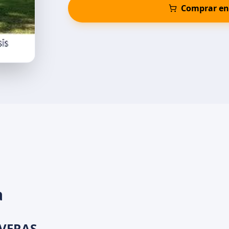
Comprar e
a
 VERAS