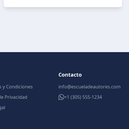
Contacto
 y Condiciones
info@escueladeautores.com
 de Privacidad
+1 (305) 555-1234
gal